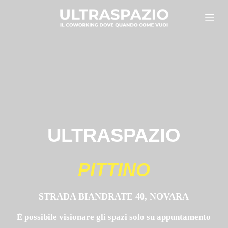
S
a
l
t
a
a
l
c
o
ULTRASPAZIO
n
t
PITTINO
e
n
STRADA BIANDRATE 40, NOVARA
u
t
È possibile visionare gli spazi solo su appuntamento
o