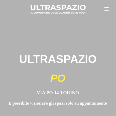
S
a
l
t
a
a
l
ULTRASPAZIO
c
o
n
PO
t
e
VIA PO 14 TORINO
n
u
È possibile visionare gli spazi solo su appuntamento
t
o