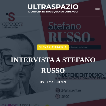
S
k
i
p
t
o
c
SENZA CATEGORIA
o
INTERVISTA A STEFANO
n
t
RUSSO
e
n
ON
10 MARCH 2021
t