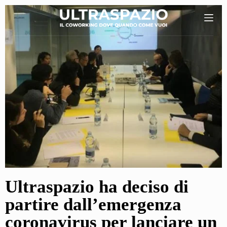
S
k
i
p
t
o
c
o
n
t
e
n
Ultraspazio ha deciso di
t
partire dall’emergenza
coronavirus per lanciare un