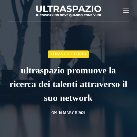
S
k
i
p
t
o
SENZA CATEGORIA
c
o
ultraspazio promuove la
n
ricerca dei talenti attraverso il
t
e
suo network
n
t
ON
10 MARCH 2021