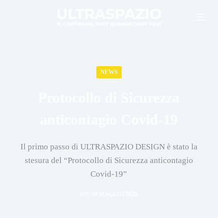
S
a
l
t
a
NEWS
a
l
Protocollo di Sicurezza
c
anticontagio Covid-19
o
n
Il primo passo di ULTRASPAZIO DESIGN è stato la
t
stesura del “Protocollo di Sicurezza anticontagio
e
Covid-19”
n
u
ON
19 MAGGIO 2020
t
o