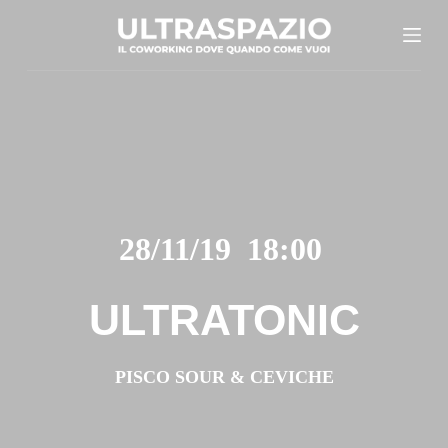
S
a
l
t
a
a
l
c
28/11/19 18:00
o
n
t
ULTRATONIC
e
n
PISCO SOUR & CEVICHE
u
t
o