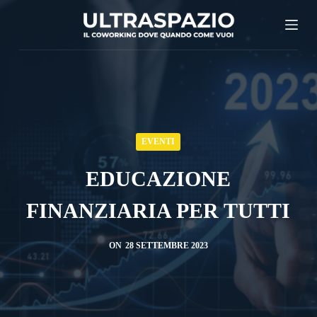
S
a
l
t
a
a
l
EVENTI
c
EDUCAZIONE
o
n
FINANZIARIA PER TUTTI
t
e
ON
28 SETTEMBRE 2023
n
u
t
o