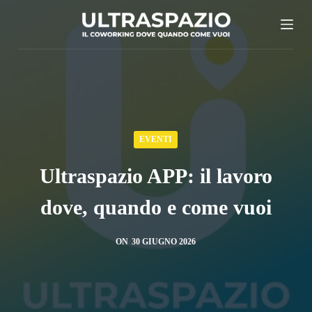
S
a
l
t
a
a
l
EVENTI
c
Ultraspazio APP: il lavoro
o
n
dove, quando e come vuoi
t
e
ON
30 GIUGNO 2026
n
u
t
o