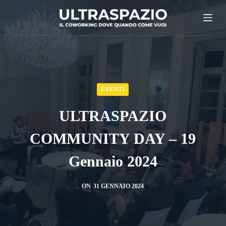
S
a
l
t
a
a
EVENTI
l
c
ULTRASPAZIO
o
COMMUNITY DAY – 19
n
t
Gennaio 2024
e
n
ON
31 GENNAIO 2024
u
t
o